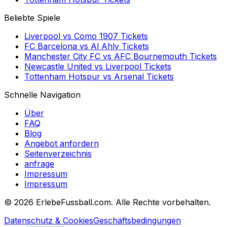
Beliebte Spiele
Liverpool
vs
Como 1907
Tickets
FC Barcelona
vs
Al Ahly
Tickets
Manchester City FC
vs
AFC Bournemouth
Tickets
Newcastle United
vs
Liverpool
Tickets
Tottenham Hotspur
vs
Arsenal
Tickets
Schnelle Navigation
Über
FAQ
Blog
Angebot anfordern
Seitenverzeichnis
anfrage
Impressum
Impressum
©
2026 ErlebeFussball.com. Alle Rechte vorbehalten.
Datenschutz & Cookies
Geschäftsbedingungen