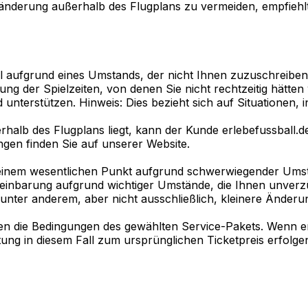
änderung außerhalb des Flugplans zu vermeiden, empfiehlt
 aufgrund eines Umstands, der nicht Ihnen zuzuschreiben i
ng der Spielzeiten, von denen Sie nicht rechtzeitig hätten
unterstützen. Hinweis: Dies bezieht sich auf Situationen, i
ßerhalb des Flugplans liegt, kann der Kunde erlebefussball
gen finden Sie auf unserer Website.
in einem wesentlichen Punkt aufgrund schwerwiegender Umst
Vereinbarung aufgrund wichtiger Umstände, die Ihnen unverz
t unter anderem, aber nicht ausschließlich, kleinere Änderu
ten die Bedingungen des gewählten Service-Pakets. Wenn e
tung in diesem Fall zum ursprünglichen Ticketpreis erfolge