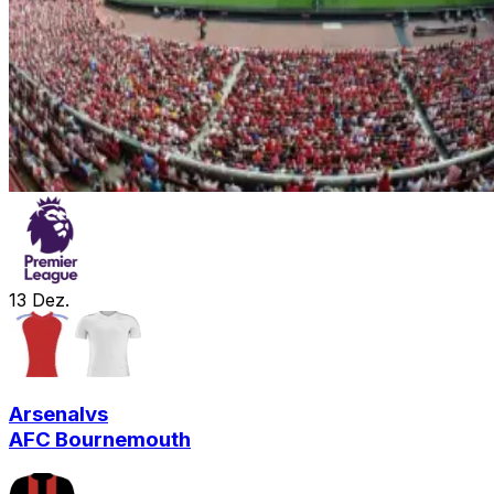
13
Dez.
Arsenal
vs
AFC Bournemouth