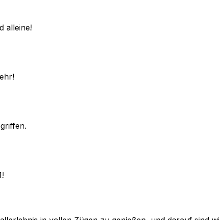
 alleine!
ehr!
griffen.
1!
lerlebnis in vollen Zügen zu genießen, und darauf sind wir