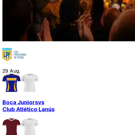
29
Aug.
Boca Juniors
vs
Club Atlético Lanús