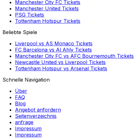
Manchester City FC
Tickets
Manchester United
Tickets
PSG
Tickets
Tottenham Hotspur
Tickets
Beliebte Spiele
Liverpool
vs
AS Monaco
Tickets
FC Barcelona
vs
Al Ahly
Tickets
Manchester City FC
vs
AFC Bournemouth
Tickets
Newcastle United
vs
Liverpool
Tickets
Tottenham Hotspur
vs
Arsenal
Tickets
Schnelle Navigation
Über
FAQ
Blog
Angebot anfordern
Seitenverzeichnis
anfrage
Impressum
Impressum