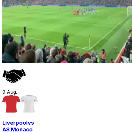
9
Aug.
Liverpool
vs
AS Monaco