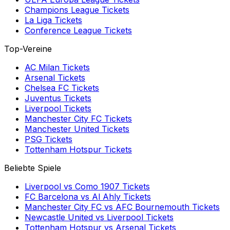
Champions League
Tickets
La Liga
Tickets
Conference League
Tickets
Top-Vereine
AC Milan
Tickets
Arsenal
Tickets
Chelsea FC
Tickets
Juventus
Tickets
Liverpool
Tickets
Manchester City FC
Tickets
Manchester United
Tickets
PSG
Tickets
Tottenham Hotspur
Tickets
Beliebte Spiele
Liverpool
vs
Como 1907
Tickets
FC Barcelona
vs
Al Ahly
Tickets
Manchester City FC
vs
AFC Bournemouth
Tickets
Newcastle United
vs
Liverpool
Tickets
Tottenham Hotspur
vs
Arsenal
Tickets