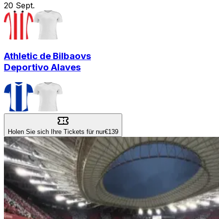
20
Sept.
Athletic de Bilbao
vs
Deportivo Alaves
Holen Sie sich Ihre Tickets für nur
€139