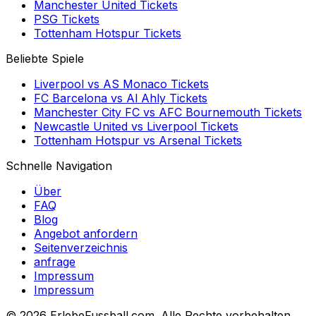
Manchester United
Tickets
PSG
Tickets
Tottenham Hotspur
Tickets
Beliebte Spiele
Liverpool
vs
AS Monaco
Tickets
FC Barcelona
vs
Al Ahly
Tickets
Manchester City FC
vs
AFC Bournemouth
Tickets
Newcastle United
vs
Liverpool
Tickets
Tottenham Hotspur
vs
Arsenal
Tickets
Schnelle Navigation
Über
FAQ
Blog
Angebot anfordern
Seitenverzeichnis
anfrage
Impressum
Impressum
©
2026 ErlebeFussball.com. Alle Rechte vorbehalten.