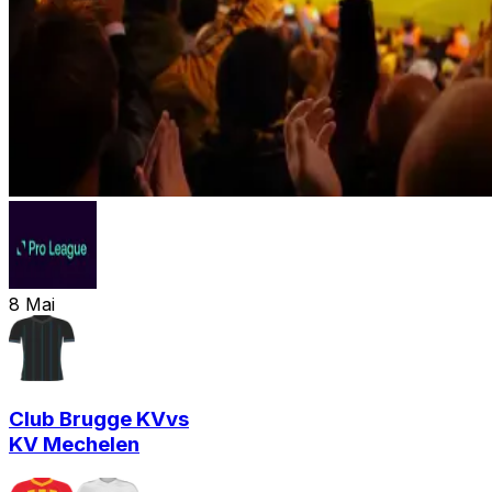
8
Mai
Club Brugge KV
vs
KV Mechelen