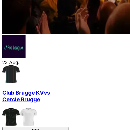
23
Aug.
Club Brugge KV
vs
Cercle Brugge