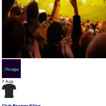
7
Aug.
Club Brugge KV
vs