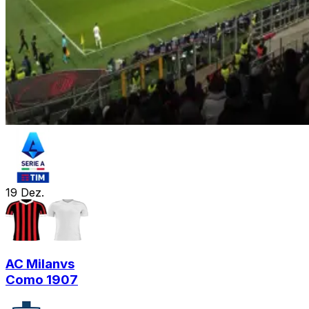
19
Dez.
AC Milan
vs
Como 1907