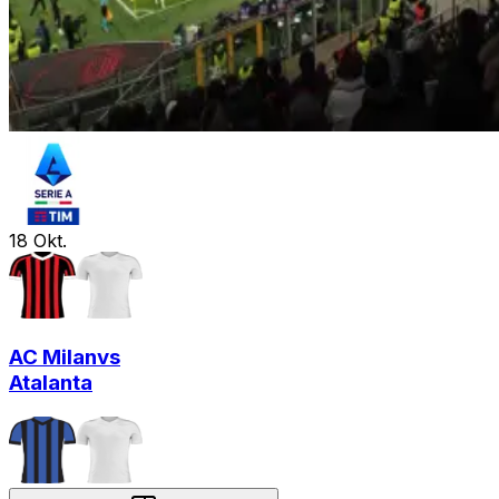
18
Okt.
AC Milan
vs
Atalanta