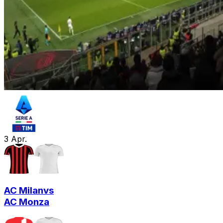
3
Apr.
AC Milan
vs
AC Monza