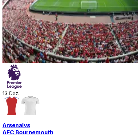
13
Dez.
Arsenal
vs
AFC Bournemouth