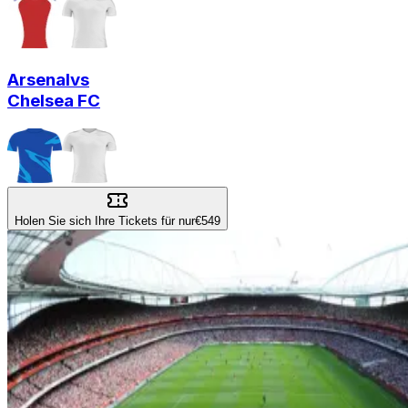
Arsenal
vs
Chelsea FC
Holen Sie sich Ihre Tickets für nur
€549