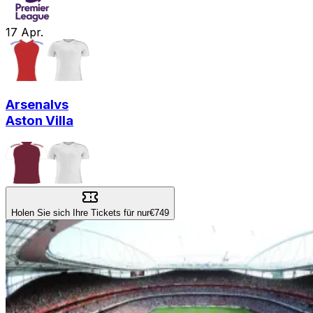
17
Apr.
Arsenal
vs
Aston Villa
Holen Sie sich Ihre Tickets für nur
€749