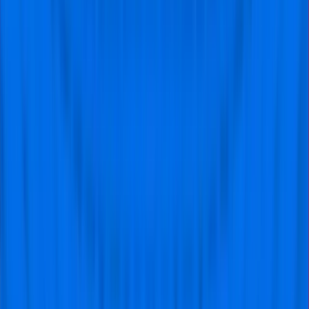
"Erlebefussball ist eine zuverlässige
Seite, wir haben die Karten
pünktlich bekommen und auch
gute Plätze"
Paula
@Bochum
Ich empfehle diese Website.
"Ich schätzte die Art und Weise zu
kommunizieren, sehr reaktiv auf
die Informationen. Ich empfehle
diese Website."
Lamaara
@Lübeck
Eine gute Kundenbetreuung und eine