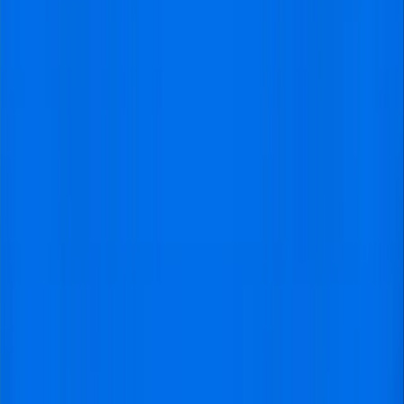
Premier League
•
Selhurst Park
Premier League
•
Selhurst Park
Sonntag
,
29 November 2026
,
15:00 Ortszeit
Unbestätigt
vom
€119
Vorherige
1
2
3
4
Nächste
Wir haben Träume
wahr werden lassen..
Wir haben Hunderten von Fußballfans geholfen, ihr
Fußballerlebnis in vollen Zügen zu genießen, und darauf
sind wir äußerst stolz!