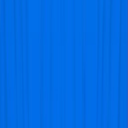
@Alicante
Das Verfahren verlief problemlos
"Das Verfahren verlief problemlos.
Die Kundenbetreuung ist sehr gut."
Pandora
@Wuppertal
10
Empfohlen von
99%
Zeige alles
95
Bewertungen
Häufig gestellte Fragen