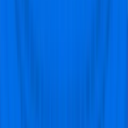
"Toller Service, die Informationen
wurden rechtzeitig geliefert und alle
relevanten Details hervorgehoben."
Phillip
@Augsburg
Wir haben sehr gute Plätze für das Spiel
"Wir haben sehr gute Plätze für
das Spiel. Die Ticketabwicklung
verlief reibungslos und ohne
Probleme."
Whitney
@ Essen
Erlebefussball ist eine zuverlässige Seite