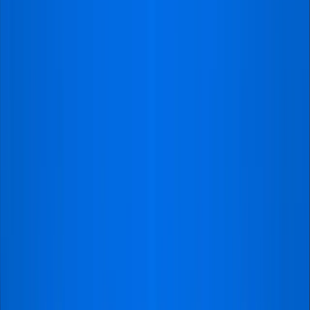
Dieses Spiel ist wegen des späten Ausgleichstreffers von
Charlton in Erinnerung geblieben, der die Hoffnungen
von Palace, den Abstieg in dieser Saison zu vermeiden,
zunichte machte. Spieler wie Andy Johnson, der für
Palace eine Schlüsselfigur war, und Darren Bent, der
für Charlton die Torjägerliste anführte, waren für die
Intensität dieser Spiele von zentraler Bedeutung. Die
Geschichte dieser Rivalität ist reich an engen Kämpfen
und dramatischen Endspielen, was sie zu einem
wichtigen Bestandteil des Spielplans von Crystal Palace
macht.
Erleben Sie ein perfektes
Wochenende in London!
Das Wochenende in London dürfen Sie nicht verpassen.
Erster Tag: Erkundung der Londoner
Wahrzeichen
Beginnen Sie Ihr Wochenende in London und tauchen