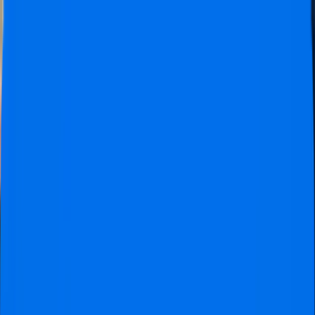
Offizielle Tickets
Sitzplätze zusammen
24/7
Kundenservice
Offizielle Tickets
Sitzplätze zusammen
50k+
Zufriedene Kunden
9.3
aus
1554
Bewertungen
WhatsApp
+31 30 369 0059
Search
Open menu
Fußballtickets
Fußballreisen
Über uns
Angebot anfordern
Home