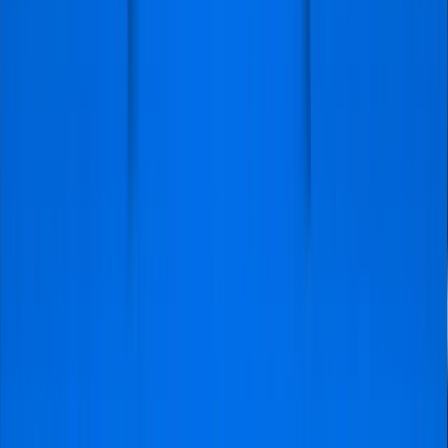
niemand alleine!
Erfahrung mit der Organisation von Fußballreisen seit
2011!
Sichern Sie sich Ihre Crystal Palace-
Tickets mit ErlebeFussball!
Der Kauf von Crystal Palace-Tickets kann für Nicht-
Mitglieder eine Herausforderung sein, da der Verein den
Verkauf normalerweise auf Mitglieder beschränkt. An
dieser Stelle kommt ErlebeFussball ins Spiel. Wir bieten
eine exklusive Lösung für Fußballfans, mit der Sie sich
Ihre Tickets sichern können, ohne eine
Vereinsmitgliedschaft zu benötigen. Ganz gleich, ob Sie
ein eingefleischter Fan sind oder zum ersten Mal ein
Spiel von Crystal Palace besuchen möchten,
ErlebeFussball macht den Prozess einfach und
stressfrei.