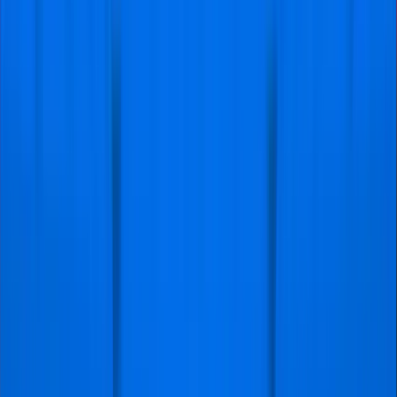
Wo finden die Spiele von Crystal Palace statt?
Ist es sicher, Crystal Palace-Tickets über
ErlebeFussball zu kaufen?
Kostenloser Stadtführer und Reisetipps in Ihrer Reise
inbegriffen.
Bei der Buchung einer geraden Kartenanzahl sitzt