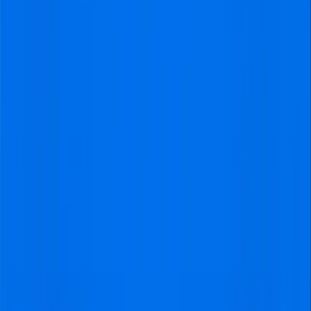
Premier League
•
Selhurst Park
Premier League
•
Selhurst Park
Samstag
,
10 Oktober 2026
,
16:00 Ortszeit
Unbestätigt
vom
€119
Crystal Palace
vs
Newcastle United
Tickets
Premier League
•
Selhurst Park
Premier League
•
Selhurst Park
Sonntag
,
25 Oktober 2026
,
16:00 Ortszeit
Unbestätigt
vom
€129
Tottenham Hotspur
vs
Crystal Palace
Tickets