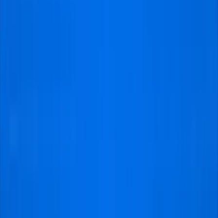
Energie und beherbergt die leidenschaftlichsten Crystal
Palace-Fans, die Holmesdale Fanatics. In diesem Bereich
wird ununterbrochen gesungen und gegrölt, was ihn
zum perfekten Ort für diejenigen macht, die mitten im
Geschehen sein wollen.
Eine andere Perspektive bietet die Arthur Wait Tribüne,
die eine hervorragende Aussicht bietet und auf der in
der Regel die Auswärtsfans Platz nehmen. Die
Haupttribüne bietet eine entspanntere Umgebung mit
guter Sicht auf das Spielfeld und ist daher ideal für
Familien oder diejenigen, die ein ruhigeres Erlebnis
suchen.
Vor dem Spiel können Sie sich im Clubshop ein
Spieltagsprogramm mit Kommentaren des Vorsitzenden,
des Kapitäns und des Managers holen. Wenn das Spiel
angepfiffen wird, sorgen die tosende Menge, die bunten
Fahnen und die synchronen Gesänge für ein wahrhaft
elektrisierendes Erlebnis.
Die größten Rivalen von Crystal