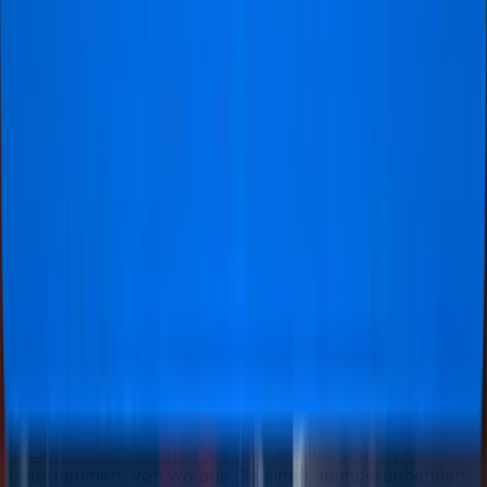
Sie ein in die reiche Geschichte und die lebendige Kultur
der Stadt. Beginnen Sie mit einem Besuch des Tower of
London, wo Sie die Kronjuwelen bestaunen und die
mittelalterliche Festung erkunden können. Von dort aus
können Sie einen kurzen Spaziergang zur Tower Bridge
unternehmen und den atemberaubenden Blick auf die
Themse genießen. Zum Mittagessen besuchen Sie den
Borough Market, einen der ältesten und bekanntesten
Lebensmittelmärkte Londons. Hier können Sie eine
Vielzahl von Gourmetgerichten probieren, von
handwerklich hergestellten Käsesorten bis hin zu frisch
zubereitetem Street Food.
Am Nachmittag machen Sie sich auf den Weg zu den
Houses of Parliament und Big Ben. Eine geführte Tour
durch diese historischen Gebäude bietet faszinierende
Einblicke in die britische Politik und Geschichte.
Schlendern Sie anschließend entlang der South Bank,
wo Sie Straßenaufführungen genießen und kulturelle
Hotspots wie die Tate Modern und das Shakespeare's
Globe Theatre besuchen können. Zum Ausklang des
Tages sollten Sie eine Fahrt mit dem London Eye
unternehmen, von wo aus Sie einen atemberaubenden