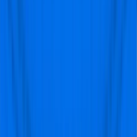
"Schnelle Antworten Gute
Kommunikation Hat alles geklappt
Vielen lieben Dank wir haben direkt
wieder gebucht"
Rosa
@Hamburg
Fantastisches Erlebniss
"Sehr guter Service. Alles super
geklappt. Gerne mal wieder."
Iwan
@abtwil
Toller Service