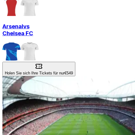
Arsenal
vs
Chelsea FC
Holen Sie sich Ihre Tickets für nur
€549