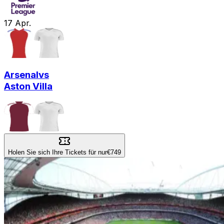
17
Apr.
Arsenal
vs
Aston Villa
Holen Sie sich Ihre Tickets für nur
€749