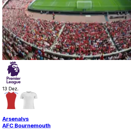
13
Dez.
Arsenal
vs
AFC Bournemouth