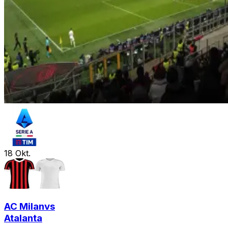
18
Okt.
AC Milan
vs
Atalanta