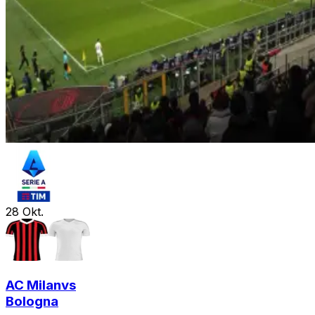
28
Okt.
AC Milan
vs
Bologna