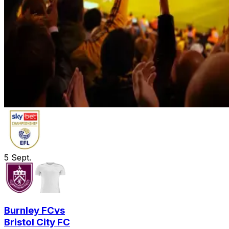
5
Sept.
Burnley FC
vs
Bristol City FC