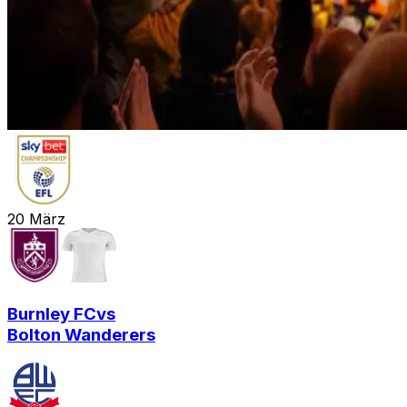
20
März
Burnley FC
vs
Bolton Wanderers