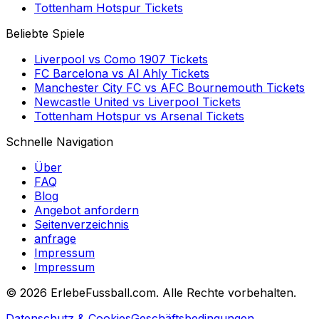
Tottenham Hotspur
Tickets
Beliebte Spiele
Liverpool
vs
Como 1907
Tickets
FC Barcelona
vs
Al Ahly
Tickets
Manchester City FC
vs
AFC Bournemouth
Tickets
Newcastle United
vs
Liverpool
Tickets
Tottenham Hotspur
vs
Arsenal
Tickets
Schnelle Navigation
Über
FAQ
Blog
Angebot anfordern
Seitenverzeichnis
anfrage
Impressum
Impressum
©
2026 ErlebeFussball.com. Alle Rechte vorbehalten.
Datenschutz & Cookies
Geschäftsbedingungen