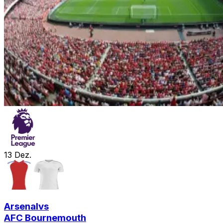
13
Dez.
Arsenal
vs
AFC Bournemouth