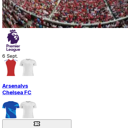
6
Sept.
Arsenal
vs
Chelsea FC