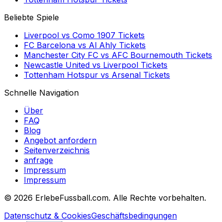
Beliebte Spiele
Liverpool
vs
Como 1907
Tickets
FC Barcelona
vs
Al Ahly
Tickets
Manchester City FC
vs
AFC Bournemouth
Tickets
Newcastle United
vs
Liverpool
Tickets
Tottenham Hotspur
vs
Arsenal
Tickets
Schnelle Navigation
Über
FAQ
Blog
Angebot anfordern
Seitenverzeichnis
anfrage
Impressum
Impressum
©
2026 ErlebeFussball.com. Alle Rechte vorbehalten.
Datenschutz & Cookies
Geschäftsbedingungen