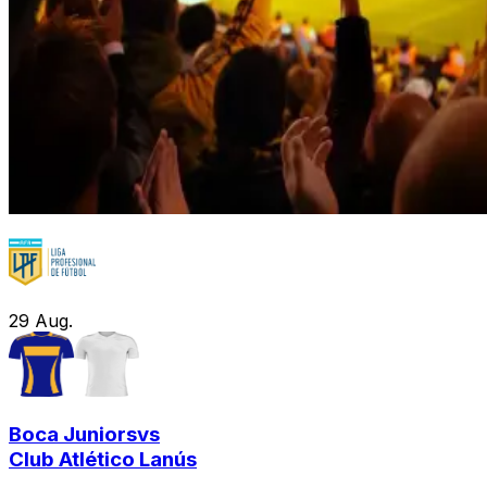
29
Aug.
Boca Juniors
vs
Club Atlético Lanús