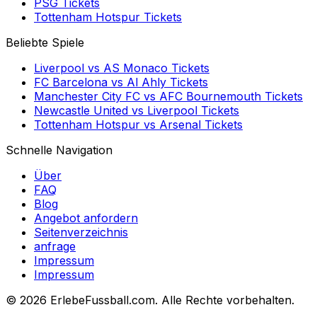
PSG
Tickets
Tottenham Hotspur
Tickets
Beliebte Spiele
Liverpool
vs
AS Monaco
Tickets
FC Barcelona
vs
Al Ahly
Tickets
Manchester City FC
vs
AFC Bournemouth
Tickets
Newcastle United
vs
Liverpool
Tickets
Tottenham Hotspur
vs
Arsenal
Tickets
Schnelle Navigation
Über
FAQ
Blog
Angebot anfordern
Seitenverzeichnis
anfrage
Impressum
Impressum
©
2026 ErlebeFussball.com. Alle Rechte vorbehalten.