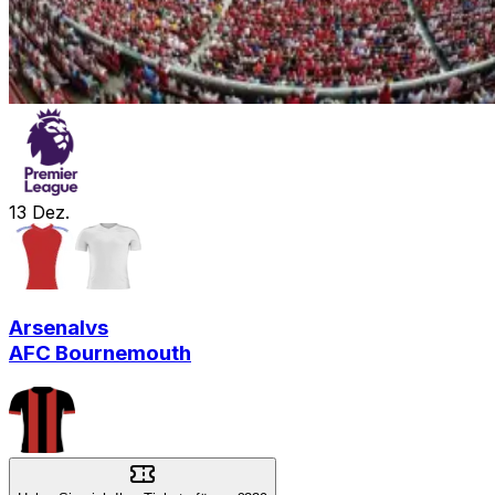
13
Dez.
Arsenal
vs
AFC Bournemouth