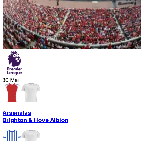
30
Mai
Arsenal
vs
Brighton & Hove Albion