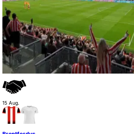
15
Aug.
Brentford
vs