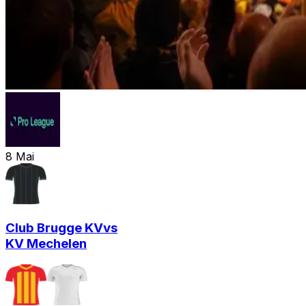
8
Mai
Club Brugge KV
vs
KV Mechelen