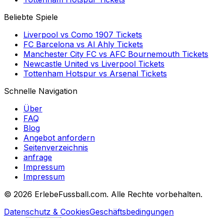
Beliebte Spiele
Liverpool
vs
Como 1907
Tickets
FC Barcelona
vs
Al Ahly
Tickets
Manchester City FC
vs
AFC Bournemouth
Tickets
Newcastle United
vs
Liverpool
Tickets
Tottenham Hotspur
vs
Arsenal
Tickets
Schnelle Navigation
Über
FAQ
Blog
Angebot anfordern
Seitenverzeichnis
anfrage
Impressum
Impressum
©
2026 ErlebeFussball.com. Alle Rechte vorbehalten.
Datenschutz & Cookies
Geschäftsbedingungen