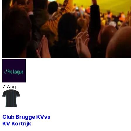
7
Aug.
Club Brugge KV
vs
KV Kortrijk