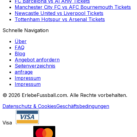
FC Barcelona
vs
Al Ahly
Tickets
Manchester City FC
vs
AFC Bournemouth
Tickets
Newcastle United
vs
Liverpool
Tickets
Tottenham Hotspur
vs
Arsenal
Tickets
Schnelle Navigation
Über
FAQ
Blog
Angebot anfordern
Seitenverzeichnis
anfrage
Impressum
Impressum
©
2026 ErlebeFussball.com. Alle Rechte vorbehalten.
Datenschutz & Cookies
Geschäftsbedingungen
Visa