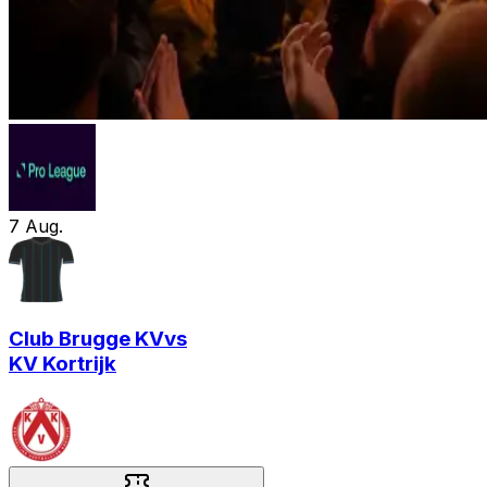
7
Aug.
Club Brugge KV
vs
KV Kortrijk