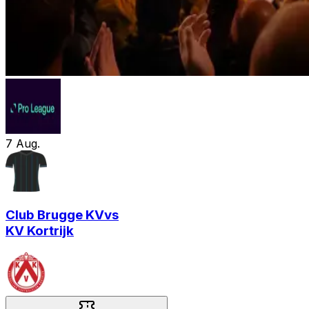
7
Aug.
Club Brugge KV
vs
KV Kortrijk