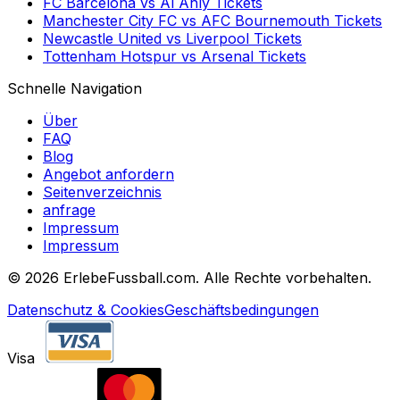
FC Barcelona
vs
Al Ahly
Tickets
Manchester City FC
vs
AFC Bournemouth
Tickets
Newcastle United
vs
Liverpool
Tickets
Tottenham Hotspur
vs
Arsenal
Tickets
Schnelle Navigation
Über
FAQ
Blog
Angebot anfordern
Seitenverzeichnis
anfrage
Impressum
Impressum
©
2026 ErlebeFussball.com. Alle Rechte vorbehalten.
Datenschutz & Cookies
Geschäftsbedingungen
Visa