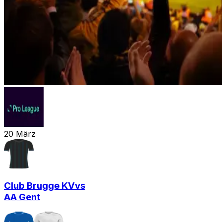
20
März
Club Brugge KV
vs
AA Gent