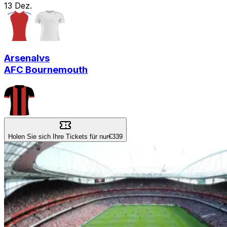
13
Dez.
Arsenal
vs
AFC Bournemouth
Holen Sie sich Ihre Tickets für nur
€339