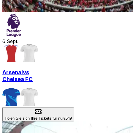
6
Sept.
Arsenal
vs
Chelsea FC
Holen Sie sich Ihre Tickets für nur
€549