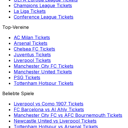
Champions League
Tickets
La Liga
Tickets
Conference League
Tickets
Top-Vereine
AC Milan
Tickets
Arsenal
Tickets
Chelsea FC
Tickets
Juventus
Tickets
Liverpool
Tickets
Manchester City FC
Tickets
Manchester United
Tickets
PSG
Tickets
Tottenham Hotspur
Tickets
Beliebte Spiele
Liverpool
vs
Como 1907
Tickets
FC Barcelona
vs
Al Ahly
Tickets
Manchester City FC
vs
AFC Bournemouth
Tickets
Newcastle United
vs
Liverpool
Tickets
Tottenham Hotspur
vs
Arsenal
Tickets