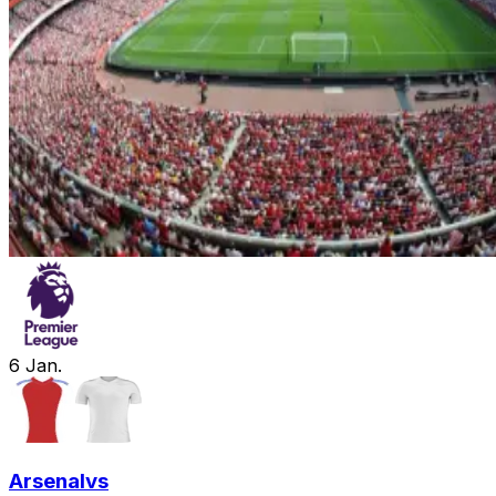
6
Jan.
Arsenal
vs