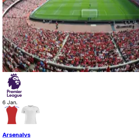
6
Jan.
Arsenal
vs