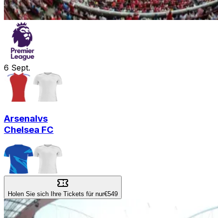
6
Sept.
Arsenal
vs
Chelsea FC
Holen Sie sich Ihre Tickets für nur
€549