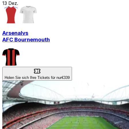
13
Dez.
Arsenal
vs
AFC Bournemouth
Holen Sie sich Ihre Tickets für nur
€339