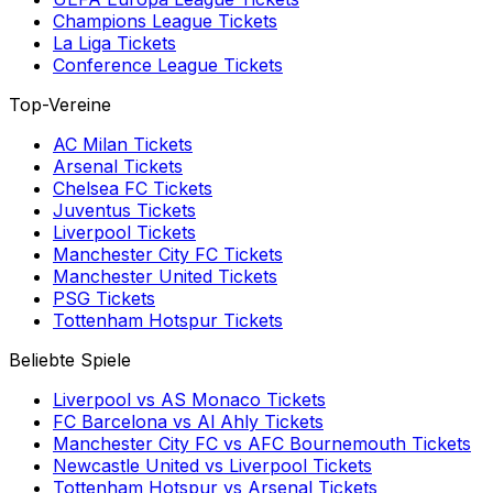
Champions League
Tickets
La Liga
Tickets
Conference League
Tickets
Top-Vereine
AC Milan
Tickets
Arsenal
Tickets
Chelsea FC
Tickets
Juventus
Tickets
Liverpool
Tickets
Manchester City FC
Tickets
Manchester United
Tickets
PSG
Tickets
Tottenham Hotspur
Tickets
Beliebte Spiele
Liverpool
vs
AS Monaco
Tickets
FC Barcelona
vs
Al Ahly
Tickets
Manchester City FC
vs
AFC Bournemouth
Tickets
Newcastle United
vs
Liverpool
Tickets
Tottenham Hotspur
vs
Arsenal
Tickets