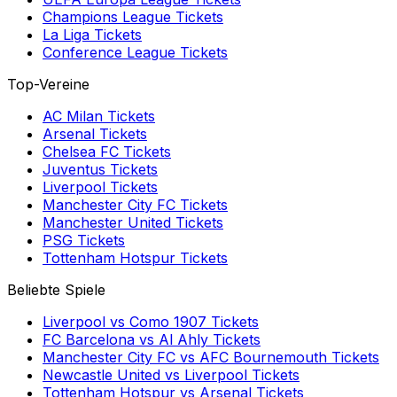
Champions League
Tickets
La Liga
Tickets
Conference League
Tickets
Top-Vereine
AC Milan
Tickets
Arsenal
Tickets
Chelsea FC
Tickets
Juventus
Tickets
Liverpool
Tickets
Manchester City FC
Tickets
Manchester United
Tickets
PSG
Tickets
Tottenham Hotspur
Tickets
Beliebte Spiele
Liverpool
vs
Como 1907
Tickets
FC Barcelona
vs
Al Ahly
Tickets
Manchester City FC
vs
AFC Bournemouth
Tickets
Newcastle United
vs
Liverpool
Tickets
Tottenham Hotspur
vs
Arsenal
Tickets