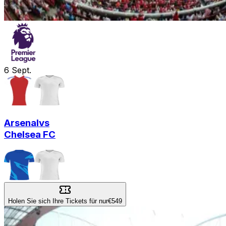
6
Sept.
Arsenal
vs
Chelsea FC
Holen Sie sich Ihre Tickets für nur
€549