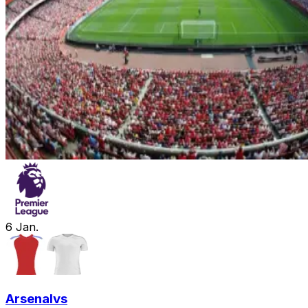
6
Jan.
Arsenal
vs