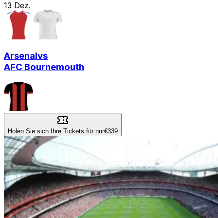
13
Dez.
Arsenal
vs
AFC Bournemouth
Holen Sie sich Ihre Tickets für nur
€339