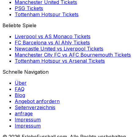
Manchester United
Tickets
PSG
Tickets
Tottenham Hotspur
Tickets
Beliebte Spiele
Liverpool
vs
AS Monaco
Tickets
FC Barcelona
vs
Al Ahly
Tickets
Newcastle United
vs
Liverpool
Tickets
Manchester City FC
vs
AFC Bournemouth
Tickets
Tottenham Hotspur
vs
Arsenal
Tickets
Schnelle Navigation
Über
FAQ
Blog
Angebot anfordern
Seitenverzeichnis
anfrage
Impressum
Impressum
©
2026 ErlebeFussball.com. Alle Rechte vorbehalten.