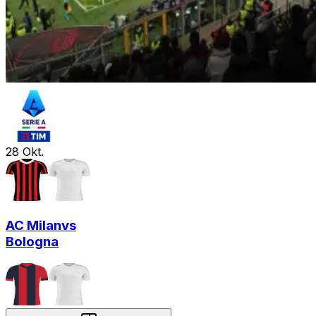
28
Okt.
AC Milan
vs
Bologna