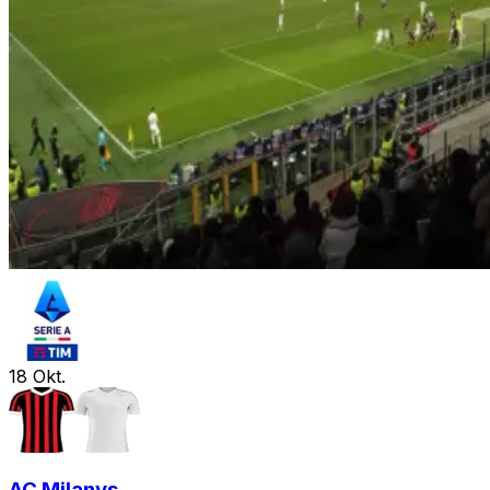
18
Okt.
AC Milan
vs