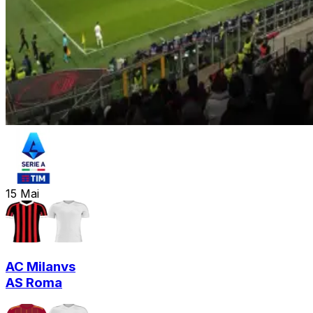
15
Mai
AC Milan
vs
AS Roma