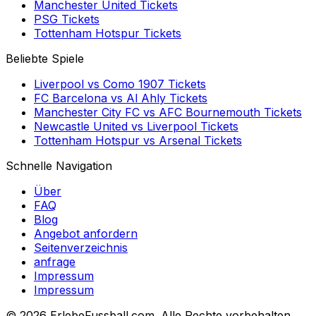
Manchester United
Tickets
PSG
Tickets
Tottenham Hotspur
Tickets
Beliebte Spiele
Liverpool
vs
Como 1907
Tickets
FC Barcelona
vs
Al Ahly
Tickets
Manchester City FC
vs
AFC Bournemouth
Tickets
Newcastle United
vs
Liverpool
Tickets
Tottenham Hotspur
vs
Arsenal
Tickets
Schnelle Navigation
Über
FAQ
Blog
Angebot anfordern
Seitenverzeichnis
anfrage
Impressum
Impressum
©
2026 ErlebeFussball.com. Alle Rechte vorbehalten.