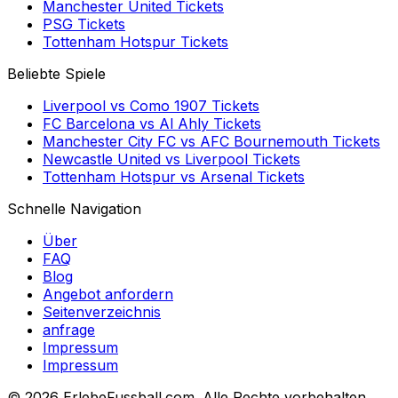
Manchester United
Tickets
PSG
Tickets
Tottenham Hotspur
Tickets
Beliebte Spiele
Liverpool
vs
Como 1907
Tickets
FC Barcelona
vs
Al Ahly
Tickets
Manchester City FC
vs
AFC Bournemouth
Tickets
Newcastle United
vs
Liverpool
Tickets
Tottenham Hotspur
vs
Arsenal
Tickets
Schnelle Navigation
Über
FAQ
Blog
Angebot anfordern
Seitenverzeichnis
anfrage
Impressum
Impressum
©
2026 ErlebeFussball.com. Alle Rechte vorbehalten.