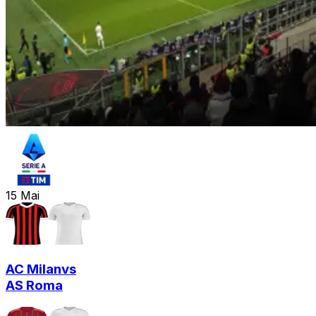
15
Mai
AC Milan
vs
AS Roma