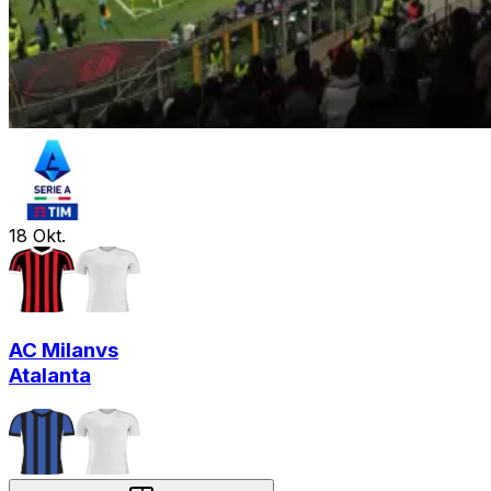
18
Okt.
AC Milan
vs
Atalanta