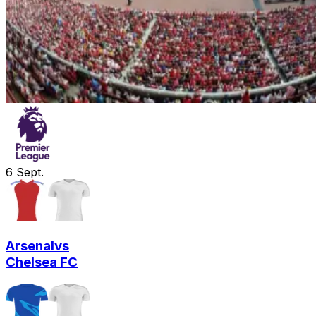
6
Sept.
Arsenal
vs
Chelsea FC