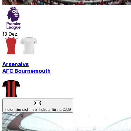
13
Dez.
Arsenal
vs
AFC Bournemouth
Holen Sie sich Ihre Tickets für nur
€339