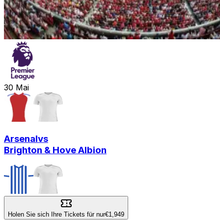
30
Mai
Arsenal
vs
Brighton & Hove Albion
Holen Sie sich Ihre Tickets für nur
€1,949