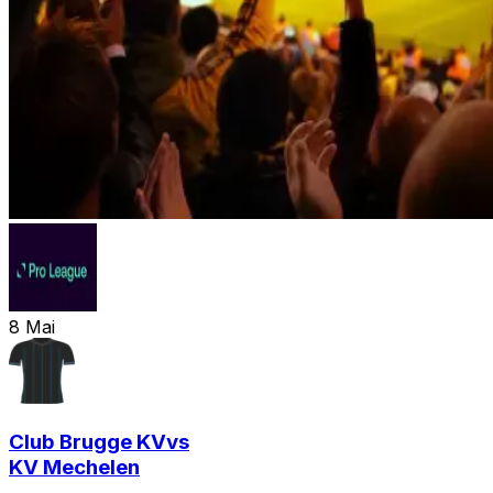
8
Mai
Club Brugge KV
vs
KV Mechelen