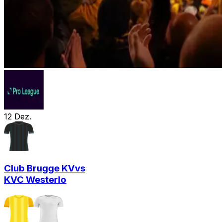
12
Dez.
Club Brugge KV
vs
KVC Westerlo