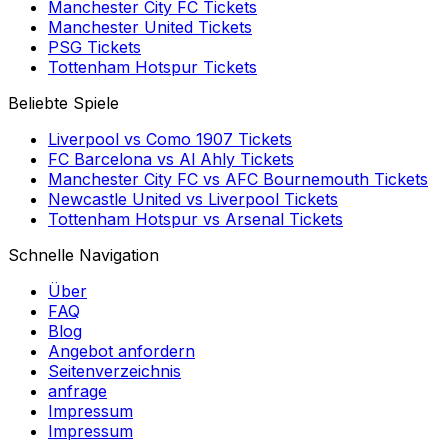
Manchester City FC
Tickets
Manchester United
Tickets
PSG
Tickets
Tottenham Hotspur
Tickets
Beliebte Spiele
Liverpool
vs
Como 1907
Tickets
FC Barcelona
vs
Al Ahly
Tickets
Manchester City FC
vs
AFC Bournemouth
Tickets
Newcastle United
vs
Liverpool
Tickets
Tottenham Hotspur
vs
Arsenal
Tickets
Schnelle Navigation
Über
FAQ
Blog
Angebot anfordern
Seitenverzeichnis
anfrage
Impressum
Impressum