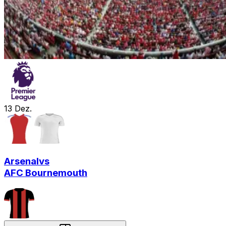
13
Dez.
Arsenal
vs
AFC Bournemouth