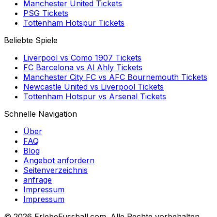
Manchester United
Tickets
PSG
Tickets
Tottenham Hotspur
Tickets
Beliebte Spiele
Liverpool
vs
Como 1907
Tickets
FC Barcelona
vs
Al Ahly
Tickets
Manchester City FC
vs
AFC Bournemouth
Tickets
Newcastle United
vs
Liverpool
Tickets
Tottenham Hotspur
vs
Arsenal
Tickets
Schnelle Navigation
Über
FAQ
Blog
Angebot anfordern
Seitenverzeichnis
anfrage
Impressum
Impressum
©
2026 ErlebeFussball.com. Alle Rechte vorbehalten.