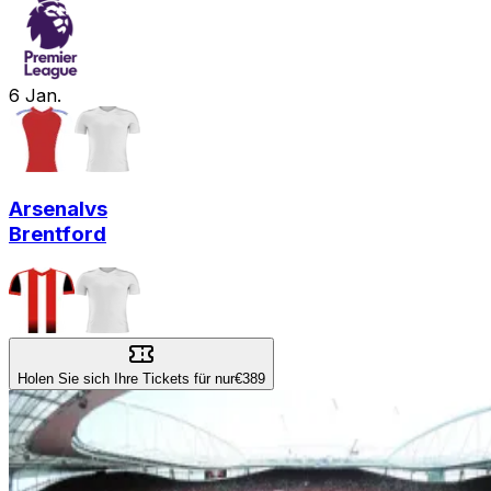
6
Jan.
Arsenal
vs
Brentford
Holen Sie sich Ihre Tickets für nur
€389