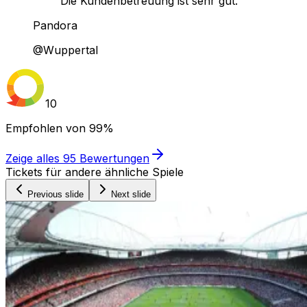
Die Kundenbetreuung ist sehr gut."
Pandora
@Wuppertal
10
Empfohlen von
99%
Zeige alles
95
Bewertungen
Tickets für andere ähnliche Spiele
Previous slide
Next slide