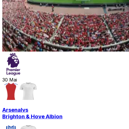
30
Mai
Arsenal
vs
Brighton & Hove Albion