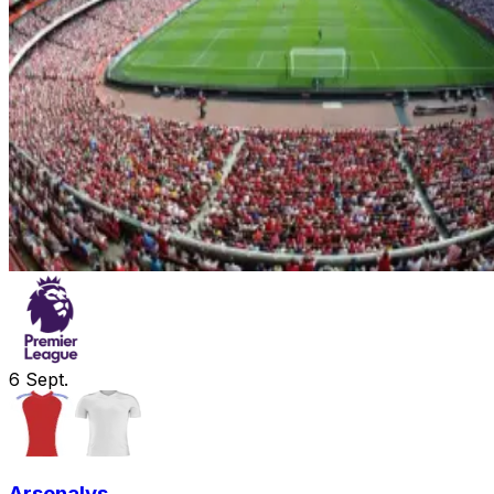
6
Sept.
Arsenal
vs