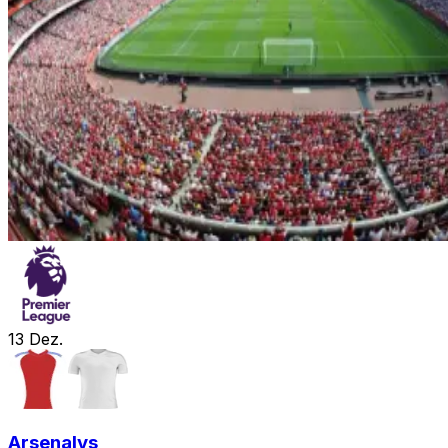
13
Dez.
Arsenal
vs