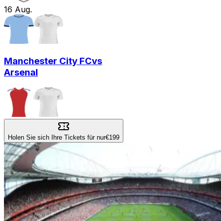
16
Aug.
Manchester City FC
vs
Arsenal
Holen Sie sich Ihre Tickets für nur
€199