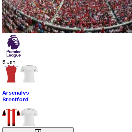
6
Jan.
Arsenal
vs
Brentford