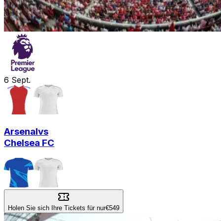
6
Sept.
Arsenal
vs
Chelsea FC
Holen Sie sich Ihre Tickets für nur
€549