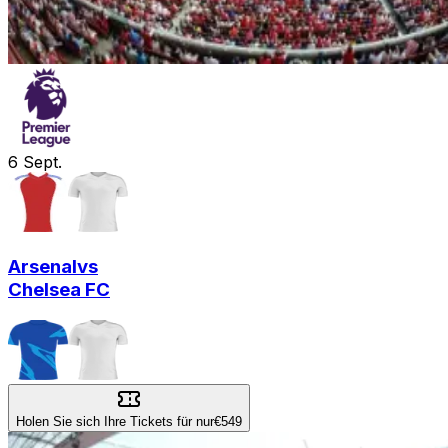
6
Sept.
Arsenal
vs
Chelsea FC
Holen Sie sich Ihre Tickets für nur
€549