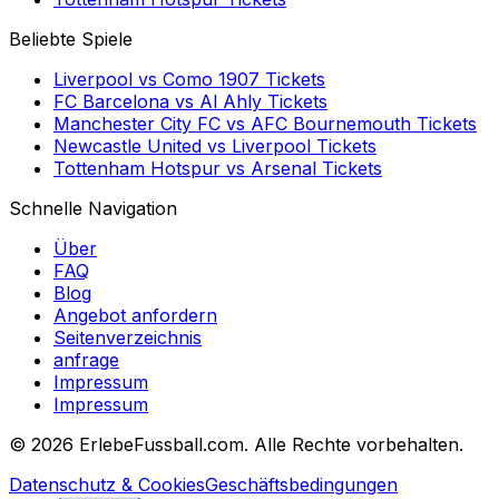
Beliebte Spiele
Liverpool
vs
Como 1907
Tickets
FC Barcelona
vs
Al Ahly
Tickets
Manchester City FC
vs
AFC Bournemouth
Tickets
Newcastle United
vs
Liverpool
Tickets
Tottenham Hotspur
vs
Arsenal
Tickets
Schnelle Navigation
Über
FAQ
Blog
Angebot anfordern
Seitenverzeichnis
anfrage
Impressum
Impressum
©
2026 ErlebeFussball.com. Alle Rechte vorbehalten.
Datenschutz & Cookies
Geschäftsbedingungen