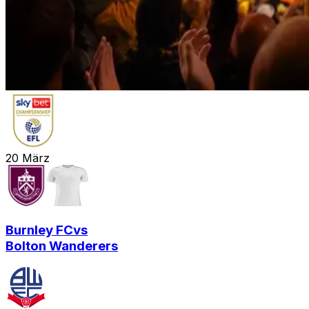
20
März
Burnley FC
vs
Bolton Wanderers