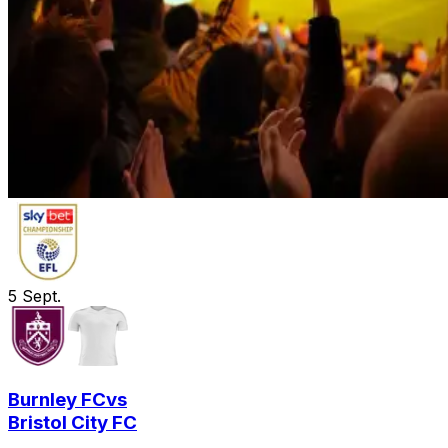
5
Sept.
Burnley FC
vs
Bristol City FC