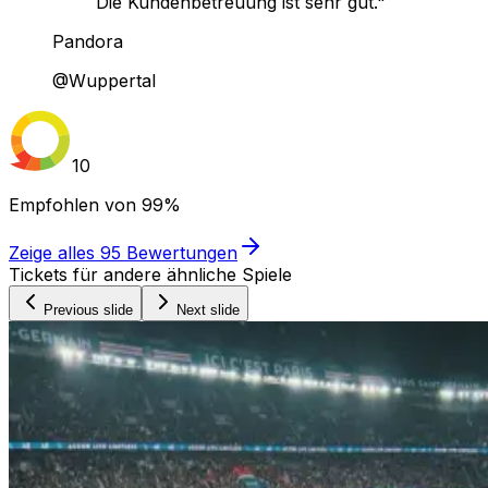
Die Kundenbetreuung ist sehr gut."
Pandora
@Wuppertal
10
Empfohlen von
99%
Zeige alles
95
Bewertungen
Tickets für andere ähnliche Spiele
Previous slide
Next slide