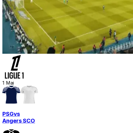
1
Mai
PSG
vs
Angers SCO