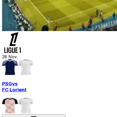
28
Nov.
PSG
vs
FC Lorient