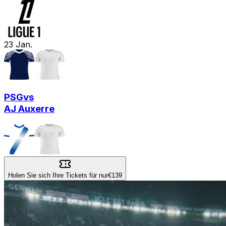
23
Jan.
PSG
vs
AJ Auxerre
Holen Sie sich Ihre Tickets für nur
€139