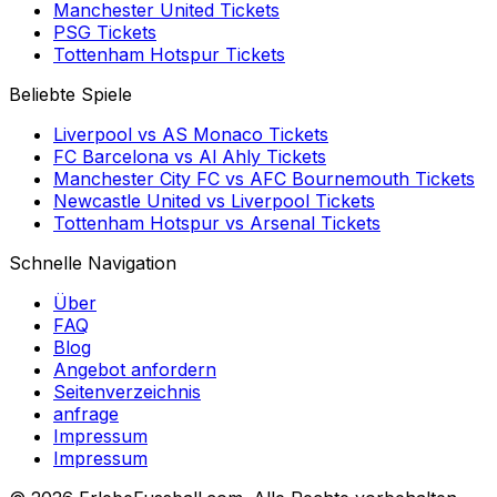
Manchester United
Tickets
PSG
Tickets
Tottenham Hotspur
Tickets
Beliebte Spiele
Liverpool
vs
AS Monaco
Tickets
FC Barcelona
vs
Al Ahly
Tickets
Manchester City FC
vs
AFC Bournemouth
Tickets
Newcastle United
vs
Liverpool
Tickets
Tottenham Hotspur
vs
Arsenal
Tickets
Schnelle Navigation
Über
FAQ
Blog
Angebot anfordern
Seitenverzeichnis
anfrage
Impressum
Impressum