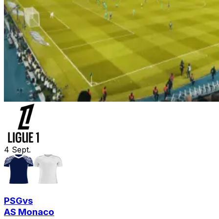
4
Sept.
PSG
vs
AS Monaco