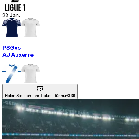
23
Jan.
PSG
vs
AJ Auxerre
Holen Sie sich Ihre Tickets für nur
€139