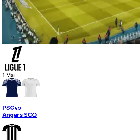
1
Mai
PSG
vs
Angers SCO