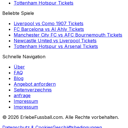
Tottenham Hotspur
Tickets
Beliebte Spiele
Liverpool
vs
Como 1907
Tickets
FC Barcelona
vs
Al Ahly
Tickets
Manchester City FC
vs
AFC Bournemouth
Tickets
Newcastle United
vs
Liverpool
Tickets
Tottenham Hotspur
vs
Arsenal
Tickets
Schnelle Navigation
Über
FAQ
Blog
Angebot anfordern
Seitenverzeichnis
anfrage
Impressum
Impressum
©
2026 ErlebeFussball.com. Alle Rechte vorbehalten.
Datenschutz & Cookies
Geschäftsbedingungen