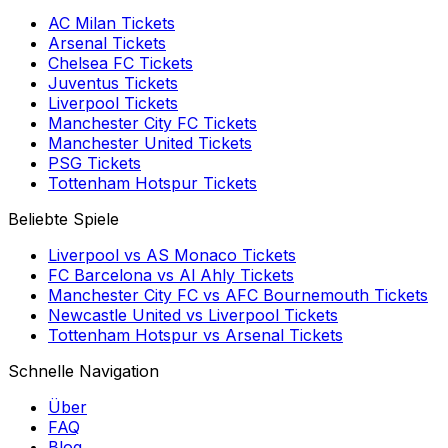
AC Milan
Tickets
Arsenal
Tickets
Chelsea FC
Tickets
Juventus
Tickets
Liverpool
Tickets
Manchester City FC
Tickets
Manchester United
Tickets
PSG
Tickets
Tottenham Hotspur
Tickets
Beliebte Spiele
Liverpool
vs
AS Monaco
Tickets
FC Barcelona
vs
Al Ahly
Tickets
Manchester City FC
vs
AFC Bournemouth
Tickets
Newcastle United
vs
Liverpool
Tickets
Tottenham Hotspur
vs
Arsenal
Tickets
Schnelle Navigation
Über
FAQ
Blog