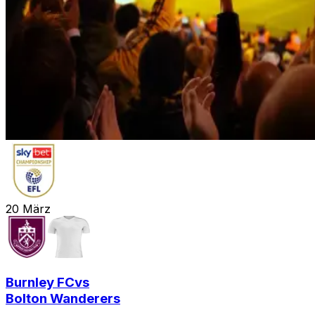
20
März
Burnley FC
vs
Bolton Wanderers