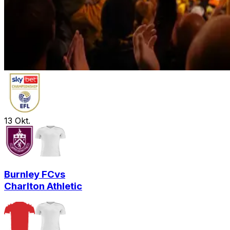
13
Okt.
Burnley FC
vs
Charlton Athletic