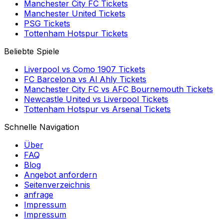
Manchester City FC
Tickets
Manchester United
Tickets
PSG
Tickets
Tottenham Hotspur
Tickets
Beliebte Spiele
Liverpool
vs
Como 1907
Tickets
FC Barcelona
vs
Al Ahly
Tickets
Manchester City FC
vs
AFC Bournemouth
Tickets
Newcastle United
vs
Liverpool
Tickets
Tottenham Hotspur
vs
Arsenal
Tickets
Schnelle Navigation
Über
FAQ
Blog
Angebot anfordern
Seitenverzeichnis
anfrage
Impressum
Impressum