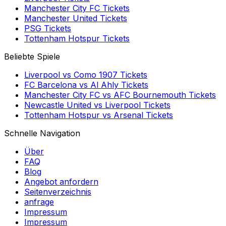
Manchester City FC
Tickets
Manchester United
Tickets
PSG
Tickets
Tottenham Hotspur
Tickets
Beliebte Spiele
Liverpool
vs
Como 1907
Tickets
FC Barcelona
vs
Al Ahly
Tickets
Manchester City FC
vs
AFC Bournemouth
Tickets
Newcastle United
vs
Liverpool
Tickets
Tottenham Hotspur
vs
Arsenal
Tickets
Schnelle Navigation
Über
FAQ
Blog
Angebot anfordern
Seitenverzeichnis
anfrage
Impressum
Impressum