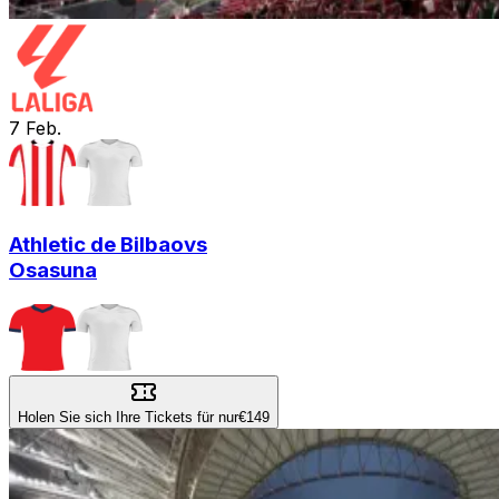
7
Feb.
Athletic de Bilbao
vs
Osasuna
Holen Sie sich Ihre Tickets für nur
€149