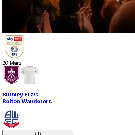
20
März
Burnley FC
vs
Bolton Wanderers