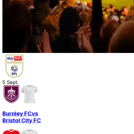
5
Sept.
Burnley FC
vs
Bristol City FC