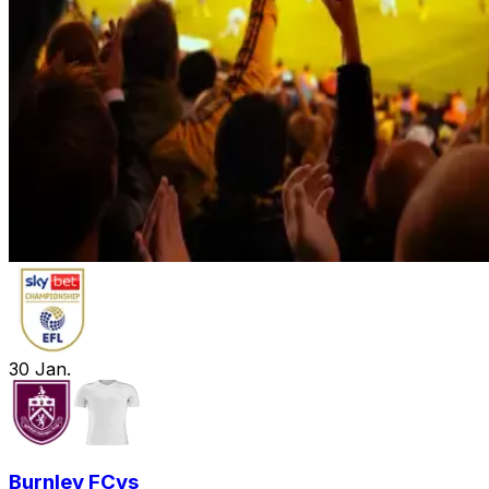
30
Jan.
Burnley FC
vs