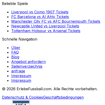
Beliebte Spiele
Liverpool
vs
Como 1907
Tickets
FC Barcelona
vs
Al Ahly
Tickets
Manchester City FC
vs
AFC Bournemouth
Tickets
Newcastle United
vs
Liverpool
Tickets
Tottenham Hotspur
vs
Arsenal
Tickets
Schnelle Navigation
Über
FAQ
Blog
Angebot anfordern
Seitenverzeichnis
anfrage
Impressum
Impressum
©
2026 ErlebeFussball.com. Alle Rechte vorbehalten.
Datenschutz & Cookies
Geschäftsbedingungen