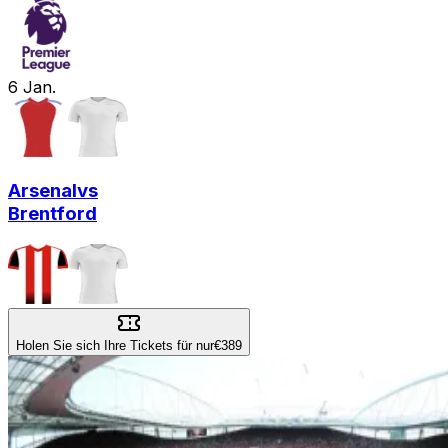
6
Jan.
Arsenal
vs
Brentford
Holen Sie sich Ihre Tickets für nur
€389