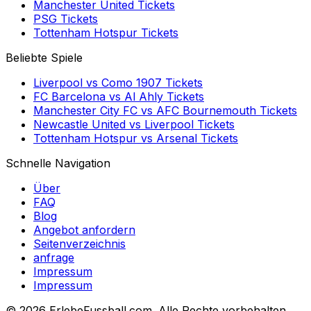
Manchester United
Tickets
PSG
Tickets
Tottenham Hotspur
Tickets
Beliebte Spiele
Liverpool
vs
Como 1907
Tickets
FC Barcelona
vs
Al Ahly
Tickets
Manchester City FC
vs
AFC Bournemouth
Tickets
Newcastle United
vs
Liverpool
Tickets
Tottenham Hotspur
vs
Arsenal
Tickets
Schnelle Navigation
Über
FAQ
Blog
Angebot anfordern
Seitenverzeichnis
anfrage
Impressum
Impressum
©
2026 ErlebeFussball.com. Alle Rechte vorbehalten.