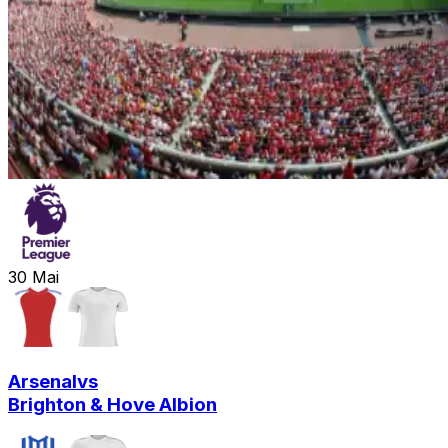
30
Mai
Arsenal
vs
Brighton & Hove Albion