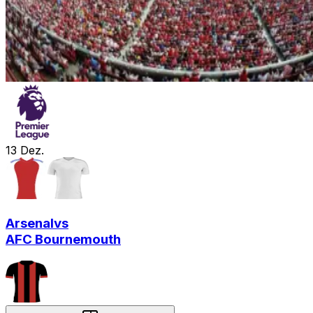
13
Dez.
Arsenal
vs
AFC Bournemouth