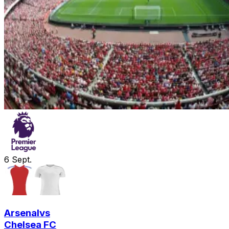
6
Sept.
Arsenal
vs
Chelsea FC