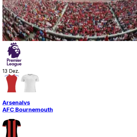
13
Dez.
Arsenal
vs
AFC Bournemouth