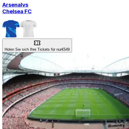
Arsenal
vs
Chelsea FC
Holen Sie sich Ihre Tickets für nur
€549