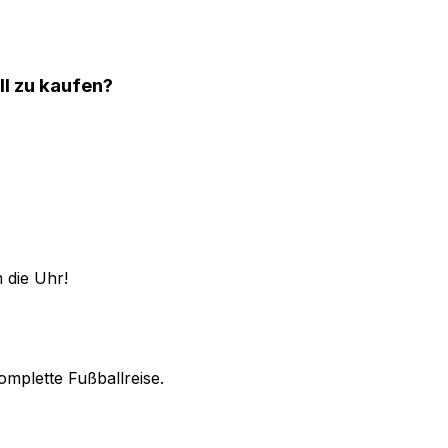
ll zu kaufen?
 die Uhr!
omplette Fußballreise.