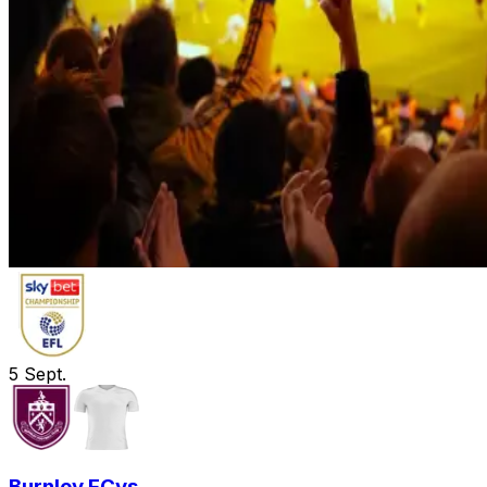
5
Sept.
Burnley FC
vs