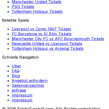
Manchester United
Tickets
PSG
Tickets
Tottenham Hotspur
Tickets
Beliebte Spiele
Liverpool
vs
Como 1907
Tickets
FC Barcelona
vs
Al Ahly
Tickets
Manchester City FC
vs
AFC Bournemouth
Tickets
Newcastle United
vs
Liverpool
Tickets
Tottenham Hotspur
vs
Arsenal
Tickets
Schnelle Navigation
Über
FAQ
Blog
Angebot anfordern
Seitenverzeichnis
anfrage
Impressum
Impressum
©
2026 ErlebeFussball.com. Alle Rechte vorbehalten.