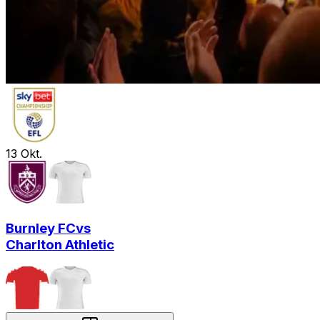
13
Okt.
Burnley FC
vs
Charlton Athletic