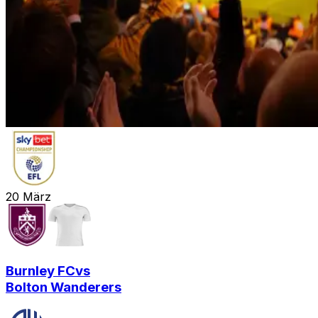
20
März
Burnley FC
vs
Bolton Wanderers