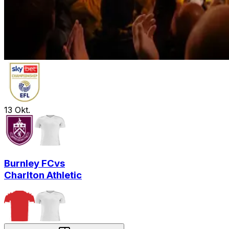
13
Okt.
Burnley FC
vs
Charlton Athletic