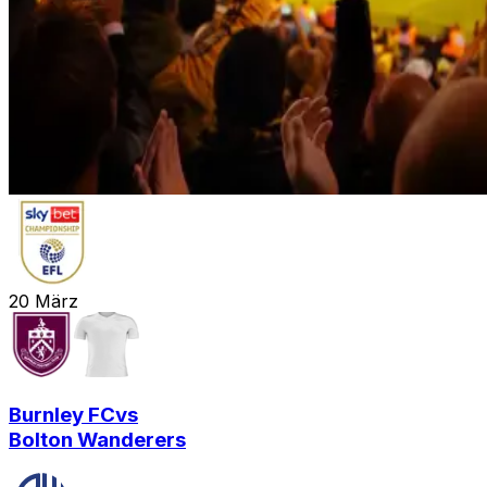
20
März
Burnley FC
vs
Bolton Wanderers