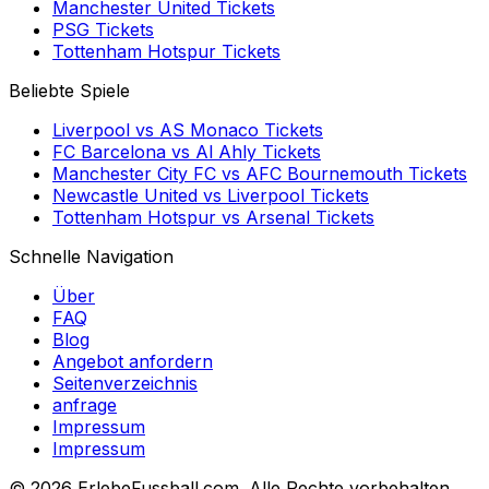
Manchester United
Tickets
PSG
Tickets
Tottenham Hotspur
Tickets
Beliebte Spiele
Liverpool
vs
AS Monaco
Tickets
FC Barcelona
vs
Al Ahly
Tickets
Manchester City FC
vs
AFC Bournemouth
Tickets
Newcastle United
vs
Liverpool
Tickets
Tottenham Hotspur
vs
Arsenal
Tickets
Schnelle Navigation
Über
FAQ
Blog
Angebot anfordern
Seitenverzeichnis
anfrage
Impressum
Impressum
©
2026 ErlebeFussball.com. Alle Rechte vorbehalten.