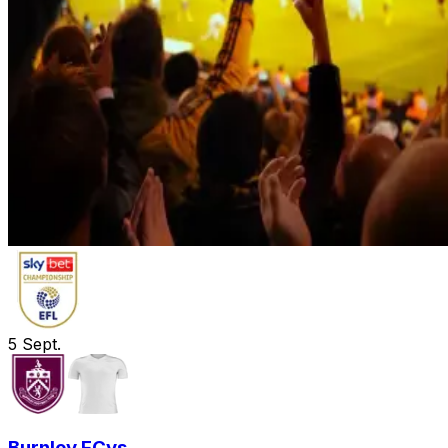
5
Sept.
Burnley FC
vs