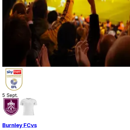
5
Sept.
Burnley FC
vs