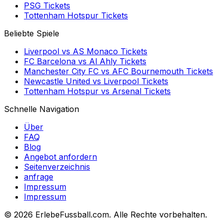
PSG
Tickets
Tottenham Hotspur
Tickets
Beliebte Spiele
Liverpool
vs
AS Monaco
Tickets
FC Barcelona
vs
Al Ahly
Tickets
Manchester City FC
vs
AFC Bournemouth
Tickets
Newcastle United
vs
Liverpool
Tickets
Tottenham Hotspur
vs
Arsenal
Tickets
Schnelle Navigation
Über
FAQ
Blog
Angebot anfordern
Seitenverzeichnis
anfrage
Impressum
Impressum
©
2026 ErlebeFussball.com. Alle Rechte vorbehalten.