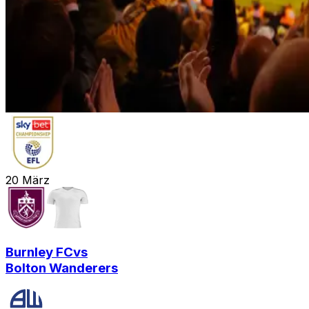
20
März
Burnley FC
vs
Bolton Wanderers