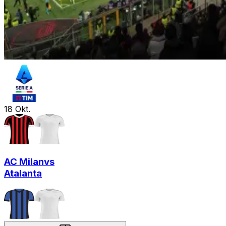
18
Okt.
AC Milan
vs
Atalanta