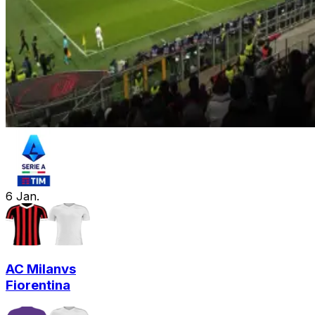
6
Jan.
AC Milan
vs
Fiorentina